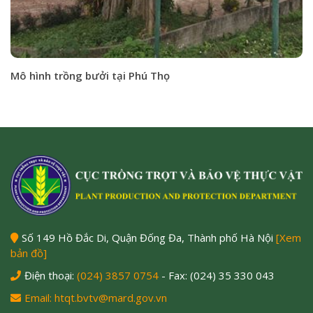
Mô hình trồng bưởi tại Phú Thọ
Số 149 Hồ Đắc Di, Quận Đống Đa, Thành phố Hà Nội
[Xem
bản đồ]
Điện thoại:
(024) 3857 0754
- Fax: (024) 35 330 043
Email: htqt.bvtv@mard.gov.vn