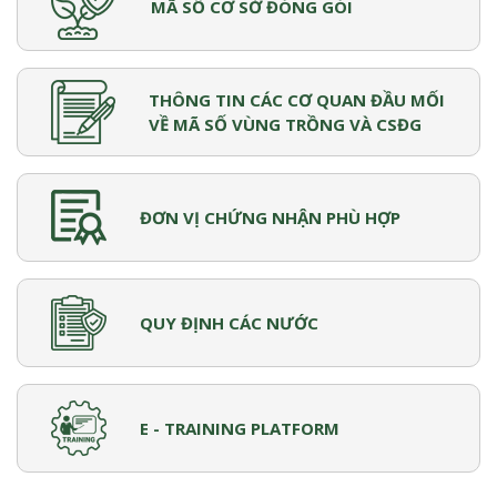
MÃ SỐ CƠ SỞ ĐÓNG GÓI
THÔNG TIN CÁC CƠ QUAN ĐẦU MỐI
VỀ MÃ SỐ VÙNG TRỒNG VÀ CSĐG
ĐƠN VỊ CHỨNG NHẬN PHÙ HỢP
QUY ĐỊNH CÁC NƯỚC
E - TRAINING PLATFORM