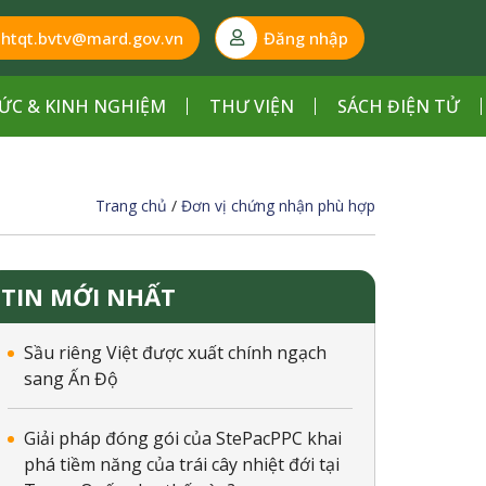
htqt.bvtv@mard.gov.vn
Đăng nhập
ỨC & KINH NGHIỆM
THƯ VIỆN
SÁCH ĐIỆN TỬ
Trang chủ
/
Đơn vị chứng nhận phù hợp
TIN MỚI NHẤT
Sầu riêng Việt được xuất chính ngạch
sang Ấn Độ
Giải pháp đóng gói của StePacPPC khai
 lực
Số Quyết định
phá tiềm năng của trái cây nhiệt đới tại