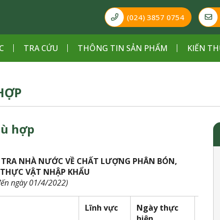
(024) 3857 0754
C
TRA CỨU
THÔNG TIN SẢN PHẨM
KIẾN TH
HỢP
hù hợp
 TRA NHÀ NƯỚC VỀ CHẤT LƯỢNG PHÂN BÓN,
 THỰC VẬT NHẬP KHẨU
đến ngày 01/4/2022)
Lĩnh vực
Ngày thực
Hiệu
hiện