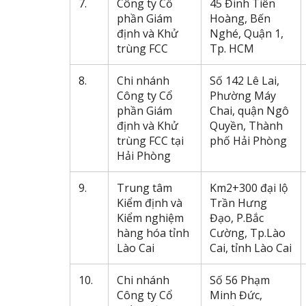
7.
Công ty Cổ
45 Đinh Tiên
phần Giám
Hoàng, Bến
định và Khử
Nghé, Quận 1,
trùng FCC
Tp. HCM
8.
Chi nhánh
Số 142 Lê Lai,
Công ty Cổ
Phường Máy
phần Giám
Chai, quận Ngô
định và Khử
Quyền, Thành
trùng FCC tại
phố Hải Phòng
Hải Phòng
9.
Trung tâm
Km2+300 đại lộ
Kiểm định và
Trần Hưng
Kiểm nghiệm
Đạo, P.Bắc
hàng hóa tỉnh
Cường, Tp.Lào
Lào Cai
Cai, tỉnh Lào Cai
10.
Chi nhánh
Số 56 Phạm
Công ty Cổ
Minh Đức,