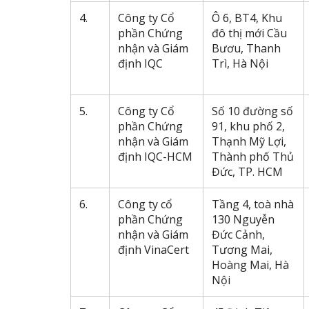
4.
Công ty Cổ
Ô 6, BT4, Khu
phần Chứng
đô thị mới Cầu
nhận và Giám
Bươu, Thanh
định IQC
Trì, Hà Nội
5.
Công ty Cổ
Số 10 đường số
phần Chứng
91, khu phố 2,
nhận và Giám
Thạnh Mỹ Lợi,
định IQC-HCM
Thành phố Thủ
Đức, TP. HCM
6.
Công ty cổ
Tầng 4, toà nhà
phần Chứng
130 Nguyễn
nhận và Giám
Đức Cảnh,
định VinaCert
Tương Mai,
Hoàng Mai, Hà
Nội