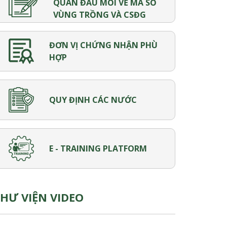
QUAN ĐẦU MỐI VỀ MÃ SỐ
VÙNG TRỒNG VÀ CSĐG
2/2022
49/QĐ-BVTV-KH ngày
06/01/2022
ĐƠN VỊ CHỨNG NHẬN PHÙ
HỢP
2/2022
48/QĐ-BVTV-KH ngày
06/01/2022
QUY ĐỊNH CÁC NƯỚC
E - TRAINING PLATFORM
HƯ VIỆN VIDEO