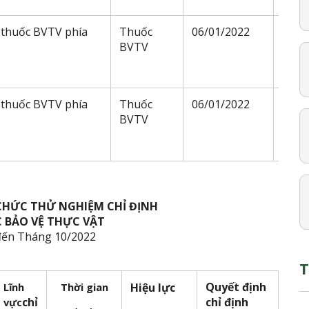
 thuốc BVTV phía
Thuốc
06/01/2022
31/1
BVTV
 thuốc BVTV phía
Thuốc
06/01/2022
31/1
BVTV
CHỨC THỬ NGHIỆM CHỈ ĐỊNH
 BẢO VỆ THỰC VẬT
đến Tháng 10/2022
T
Quyết định
Lĩnh
Thời gian
Hiệu lực
chỉ
chỉ định
vực