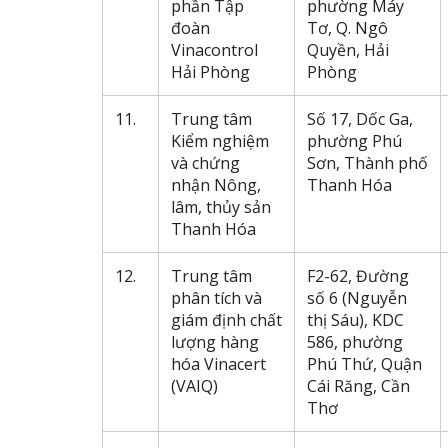
phần Tập
phường Máy
đoàn
Tơ, Q. Ngô
Vinacontrol
Quyền, Hải
Hải Phòng
Phòng
11.
Trung tâm
Số 17, Dốc Ga,
Kiểm nghiệm
phường Phú
và chứng
Sơn, Thành phố
nhận Nông,
Thanh Hóa
lâm, thủy sản
Thanh Hóa
12.
Trung tâm
F2-62, Đường
phân tích và
số 6 (Nguyễn
giám định chất
thị Sáu), KDC
lượng hàng
586, phường
hóa Vinacert
Phú Thứ, Quận
(VAIQ)
Cái Răng, Cần
Thơ