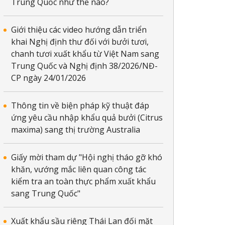
Trung Quốc như thế nào?
Giới thiệu các video hướng dẫn triển
/2023
838/QĐ-BVTV-KH ngày
khai Nghị định thư đối với bưởi tươi,
01/4/2022
chanh tươi xuất khẩu từ Việt Nam sang
Trung Quốc và Nghị định 38/2026/NĐ-
CP ngày 24/01/2026
2/2022
837QĐ-BVTV-KH ngày
01/4/2022
Thông tin về biện pháp kỹ thuật đáp
ứng yêu cầu nhập khẩu quả bưởi (Citrus
maxima) sang thị trường Australia
2/2022
837QĐ-BVTV-KH ngày
Giấy mời tham dự "Hội nghị tháo gỡ khó
01/4/2022
khăn, vướng mắc liên quan công tác
kiểm tra an toàn thực phẩm xuất khẩu
sang Trung Quốc"
1/2023
835/QĐ-BVTV-KH ngày
01/4/2022
Xuất khẩu sầu riêng Thái Lan đối mặt