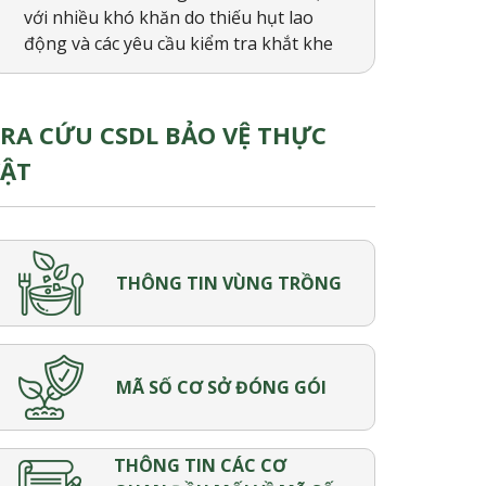
với nhiều khó khăn do thiếu hụt lao
động và các yêu cầu kiểm tra khắt khe
/2023
840/QĐ-BVTV-KH ngày
01/4/2022
RA CỨU CSDL BẢO VỆ THỰC
VẬT
/2023
839/QĐ-BVTV-KH ngày
01/4/2022
THÔNG TIN VÙNG TRỒNG
/2022
1790/QĐ-BVTV-KH ngày
06/10/2021
MÃ SỐ CƠ SỞ ĐÓNG GÓI
/2022
797/QĐ-BVTV-KH ngày
23/4/2021
THÔNG TIN CÁC CƠ